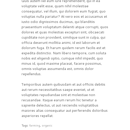
Quis autem vel eum iure reprehenderit, qui in ea
voluptate velit esse, quam nihil molestiae
consequatur, vel illum, qui dolorem eum fugiat, quo
voluptas nulla pariatur? At vero eos et accusamus et
iusto odio dignissimos ducimus, qui blanditiis
praesentium voluptatum deleniti atque corrupti, quos
dolores et quas molestias excepturi sint, obcaecati
cupiditate non provident, similique sunt in culpa, qui
officia deserunt mollitia animi, id est laborum et
dolorum fuga. Et harum quidem rerum facilis est et
expedita distinctio. Nam libero tempore, cum soluta
nobis est eligendi optio, cumque nihil impedit, quo
minus id, quod maxime placeat, facere possimus,
omnis voluptas assumenda est, omnis dolor
repellendus.
Temporibus autem quibusdam et aut officiis debitis
aut rerum necessitatibus saepe eveniet, ut et
voluptates repudiandae sint et molestiae non
recusandae. Itaque earum rerum hic tenetur a
sapiente delectus, ut aut reiciendis voluptatibus
maiores alias consequatur aut perferendis doloribus
asperiores repellat.
Tags:
farming
,
organic