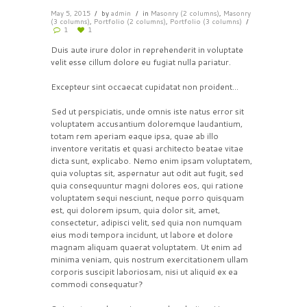
May 5, 2015
by
admin
in
Masonry (2 columns)
,
Masonry
(3 columns)
,
Portfolio (2 columns)
,
Portfolio (3 columns)
1
1
Duis aute irure dolor in reprehenderit in voluptate
velit esse cillum dolore eu fugiat nulla pariatur.
Excepteur sint occaecat cupidatat non proident…
Sed ut perspiciatis, unde omnis iste natus error sit
voluptatem accusantium doloremque laudantium,
totam rem aperiam eaque ipsa, quae ab illo
inventore veritatis et quasi architecto beatae vitae
dicta sunt, explicabo. Nemo enim ipsam voluptatem,
quia voluptas sit, aspernatur aut odit aut fugit, sed
quia consequuntur magni dolores eos, qui ratione
voluptatem sequi nesciunt, neque porro quisquam
est, qui dolorem ipsum, quia dolor sit, amet,
consectetur, adipisci velit, sed quia non numquam
eius modi tempora incidunt, ut labore et dolore
magnam aliquam quaerat voluptatem. Ut enim ad
minima veniam, quis nostrum exercitationem ullam
corporis suscipit laboriosam, nisi ut aliquid ex ea
commodi consequatur?